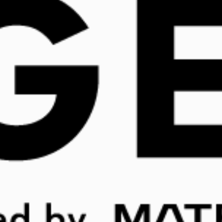
ーシャル映え」。コロナ禍で変化す
る女子大生トレンドとニーズとは
2020.09.10
基礎応用/思考術
トレンド×PR
私たちの生活に様々な影響をもたらした新型コロナウ
イルス。若者世代である女子大生も例外ではなく、大
きなライフスタイルの変化を余儀なくされました。そ
の結果から、若年女性向け商材やサービスを扱ってい
る企業では、「これまで通りの企画が通用しない」
「売り方を見直さなければならない」などと、壁にぶ
つかっているところも多いのではないでしょうか。
以前にも増して若者世代のリアルな声が必要な今、実