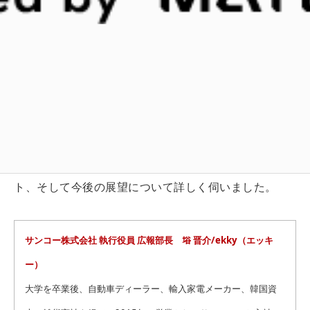
この圧倒的な実績を支えているのが、2017年に広報部
を立ち上げた、「
伝わるの本質
」の著者である﨏晋介
さんです。「ekky」の愛称で親しまれる彼は、自らを
キャラクター化し、テレビ出演200回以上を実現。独自
の手法で話題を創出し、地道な活動を積み重ねなが
ら、メディアに寄り添った情報発信を続けることで、
同社の成長に寄与しています。今回は、サンコーの広
報活動の舞台裏や、メディアとの関係構築のポイン
ト、そして今後の展望について詳しく伺いました。
サンコー株式会社 執行役員 広報部長 﨏 晋介/ekky（エッキ
ー）
大学を卒業後、自動車ディーラー、輸入家電メーカー、韓国資