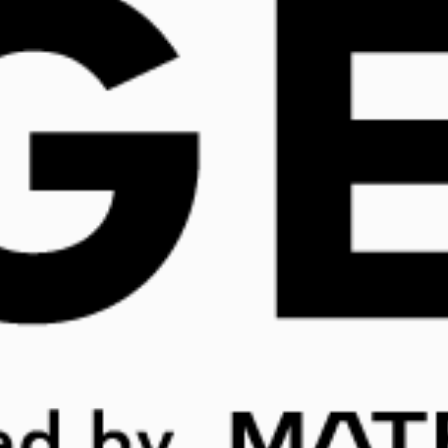
サンコー広報・ekkyに訊く「広報の
極意」
2024.11.12
広報・PRパーソンに訊く
「面白くて役に立つ商品を社会に提供する」をミッシ
ョンに掲げ、ユニークな家電製品を次々と世に送り出
すサンコー株式会社。充電式で首回りを冷やせる「ネ
ッククーラー」シリーズは、累計120万台を売り上げる
大ヒット商品となっており、同製品をはじめ、サンコ
ーの家電製品はテレビで1,600回以上、そのほかメディ
アでも年間で数百ちかい取材を獲得するなど、驚異的
なメディア掲載数を誇っています。