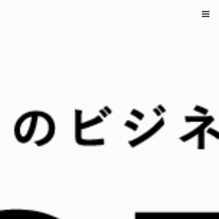
ホーム
How to PR
,
サステナビリティ
,
経営とPR
移住先で起業しメデ
ィア注目の大人気商品に！女性社会起業家が実践するファンコミュニケーシ
ョン術