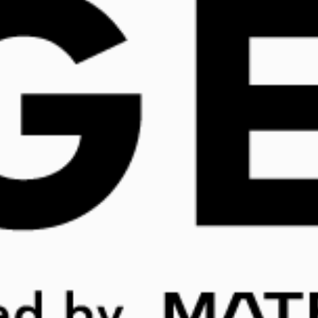
移住先で起業しメディア注目の大人
気商品に！女性社会起業家が実践す
るファンコミュニケーション術
2024.11.14
経営とPR
和歌山県の規格外フルーツを使用したおやつ『無添加
こどもグミぃ～。』が、子育てママの間で話題になっ
ています。驚くのは、広告出稿なしでテレビや新聞な
どのメディアに300件以上取り上げられていることで
す。Instagramを活用して認知度を高め、商品発売直
後は一時完売するほどの人気ぶり。フードロスや障害
者雇用の創出など、社会課題の解決にもつながってい
ます。