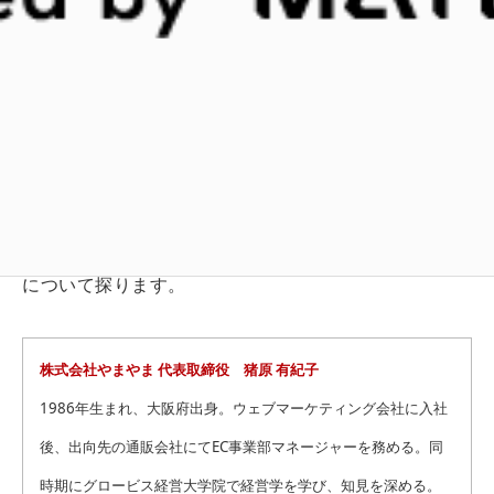
この人気商品を展開するのが、日本アントレプレナー
大賞や、経済産業省 JETRO「始動」で優秀賞受賞歴を
持つ、株式会社やまやまの代表を務める猪原有紀子さ
んです。商品の発売前から、どのようにして多数のフ
ァンを獲得したのでしょうか？多くのメディアに取り
上げられるために、工夫していることとは？猪原さん
のファンづくりの戦略とメディアリレーションのコツ
について探ります。
株式会社やまやま 代表取締役 猪原 有紀子
1986年生まれ、大阪府出身。ウェブマーケティング会社に入社
後、出向先の通販会社にてEC事業部マネージャーを務める。同
時期にグロービス経営大学院で経営学を学び、知見を深める。