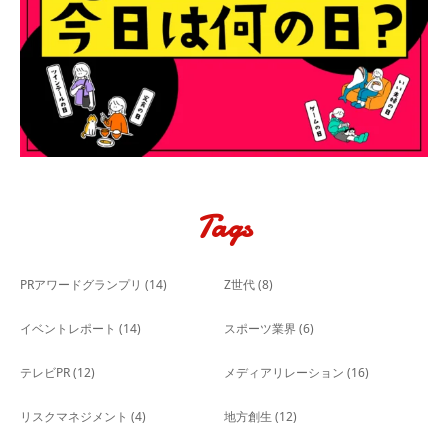
Tags
PRアワードグランプリ
(14)
Z世代
(8)
イベントレポート
(14)
スポーツ業界
(6)
テレビPR
(12)
メディアリレーション
(16)
リスクマネジメント
(4)
地方創生
(12)