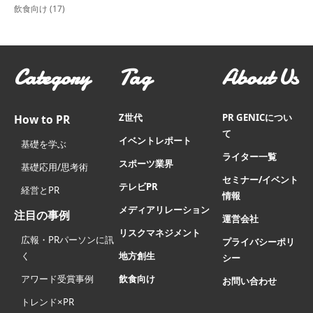
飲食向け
(17)
Category
Tag
About Us
Z世代
PR GENICについ
How to PR
て
イベントレポート
基礎を学ぶ
ライター一覧
スポーツ業界
基礎応用/思考術
セミナー/イベント
テレビPR
経営とPR
情報
メディアリレーション
注目の事例
運営会社
リスクマネジメント
広報・PRパーソンに訊
プライバシーポリ
く
地方創生
シー
アワード受賞事例
飲食向け
お問い合わせ
トレンド×PR