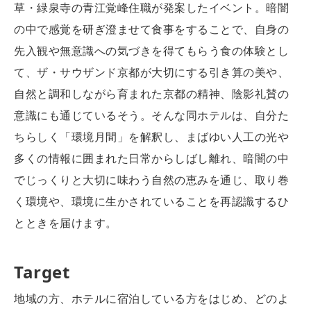
草・緑泉寺の青江覚峰
住職が発案したイベント
。暗闇
の中で感覚を研ぎ澄ませて食事をすることで、自身の
先入観や無意識への気づきを得てもらう食の体験とし
て、ザ・サウザンド京都が大切にする引き算の美や、
自然と調和しながら育まれた京都の精神、陰影礼賛の
意識にも通じているそう。そんな同ホテルは、自分た
ちらしく「環境月間」を解釈し、まばゆい人工の光や
多くの情報に囲まれた日常からしばし離れ、暗闇の中
でじっくりと大切に味わう自然の恵みを通じ、取り巻
く環境や、環境に生かされていることを再認識するひ
とときを届けます。
Target
地域の方、ホテルに宿泊している方をはじめ、どのよ