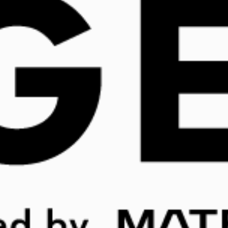
インフルエンサーのD2Cブランドが
強い理由。“自主発信”で勝ち抜くウェ
ブプロモーション
2021.02.9
経営とPR
マーケティング事例
小売業界を中心に注目を集めている「D2C」（=Direct
to Consumer）。D2Cとは、メーカーが製造した商品
を、小売の流通経路を利用せずにダイレクトに消費者
に販売する、新時代のビジネスモデルです。さまざま
な領域でD2C発のヒット商品が生まれている今、埋も
れることなく生活者にプロダクトを届け、ファンにな
ってもらうためには、何を意識してウェブプロモーシ
ョンに取り組んだら良いのでしょうか。