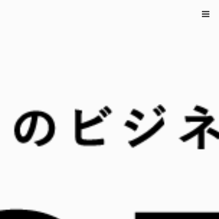
ホーム
How to PR
,
マーケティング事例
,
注目の事例
,
経営とPR
インフ
ルエンサーのD2Cブランドが強い理由。“自主発信”で勝ち抜くウェブプロモ
ーション