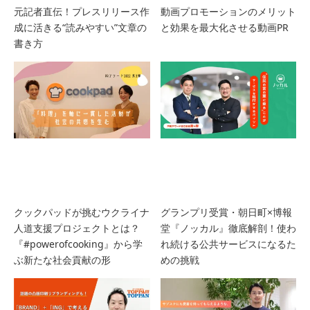
元記者直伝！プレスリリース作
動画プロモーションのメリット
成に活きる“読みやすい”文章の
と効果を最大化させる動画PR
書き方
クックパッドが挑むウクライナ
グランプリ受賞・朝日町×博報
人道支援プロジェクトとは？
堂『ノッカル』徹底解剖！使わ
『#powerofcooking』から学
れ続ける公共サービスになるた
ぶ新たな社会貢献の形
めの挑戦