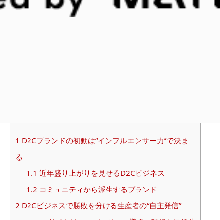
今回は、 “売れないもの”を売る会社として多くの企業
のマーケティング支援を行い、自社オリジナルのD2C
ブランドなども手掛ける
コクハク株式会社
代表の木本
考紀さんに、D2Cビジネスで勝ち抜くウェブプロモー
ションのポイントについて伺いました。
CONTENTS
[
HIDE
]
1
D2Cブランドの初動は“インフルエンサー力”で決ま
る
1.1
近年盛り上がりを見せるD2Cビジネス
1.2
コミュニティから派生するブランド
2
D2Cビジネスで勝敗を分ける生産者の“自主発信”