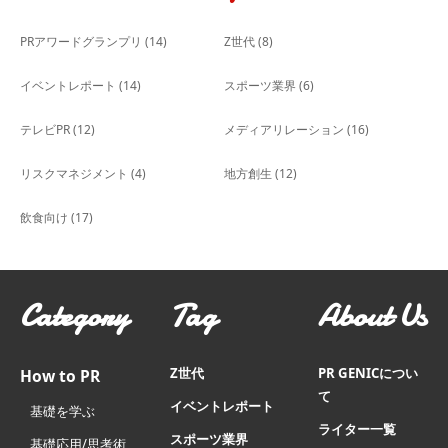
PRアワードグランプリ
(14)
Z世代
(8)
イベントレポート
(14)
スポーツ業界
(6)
テレビPR
(12)
メディアリレーション
(16)
リスクマネジメント
(4)
地方創生
(12)
飲食向け
(17)
Category
Tag
About Us
Z世代
PR GENICについ
How to PR
て
イベントレポート
基礎を学ぶ
ライター一覧
スポーツ業界
基礎応用/思考術