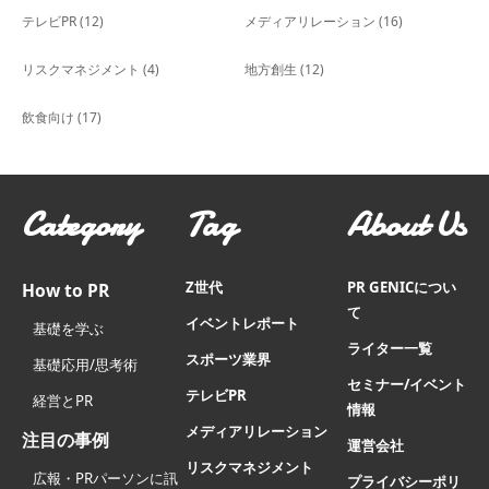
テレビPR
(12)
メディアリレーション
(16)
リスクマネジメント
(4)
地方創生
(12)
飲食向け
(17)
Category
Tag
About Us
Z世代
PR GENICについ
How to PR
て
イベントレポート
基礎を学ぶ
ライター一覧
スポーツ業界
基礎応用/思考術
セミナー/イベント
テレビPR
経営とPR
情報
メディアリレーション
注目の事例
運営会社
リスクマネジメント
広報・PRパーソンに訊
プライバシーポリ