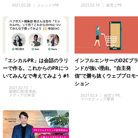
2021.02.26
トレンド×PR
2021.02.16
経営とPR
「エシカルPR」は会話のラリ
インフルエンサーのD2Cブ
ーで作る。これからのPRにつ
ンドが強い理由。“自主発
いてみんなで考えてみよう #1
信”で勝ち抜くウェブプロモ
ション
2021.02.10
基礎応用/思考術
メディアの本音
2021.02.9
経営とPR
マーケティング事例