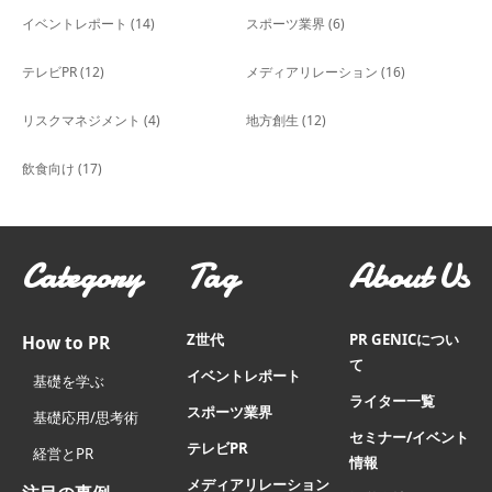
イベントレポート
(14)
スポーツ業界
(6)
テレビPR
(12)
メディアリレーション
(16)
リスクマネジメント
(4)
地方創生
(12)
飲食向け
(17)
Category
Tag
About Us
Z世代
PR GENICについ
How to PR
て
イベントレポート
基礎を学ぶ
ライター一覧
スポーツ業界
基礎応用/思考術
セミナー/イベント
テレビPR
経営とPR
情報
メディアリレーション