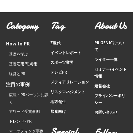
Category
Tag
About Us
Z世代
PR GENICについ
How to PR
て
イベントレポート
基礎を学ぶ
ライター一覧
スポーツ業界
基礎応用/思考術
セミナー/イベント
テレビPR
経営とPR
情報
メディアリレーション
注目の事例
運営会社
リスクマネジメント
広報・PRパーソンに訊
プライバシーポリ
く
地方創生
シー
アワード受賞事例
飲食向け
お問い合わせ
トレンド×PR
Special
Follow
マーケティング事例