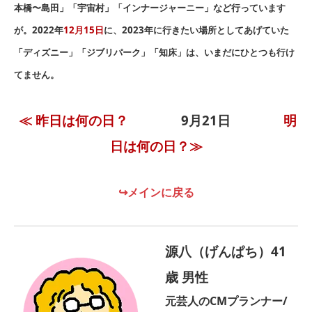
本橋〜島田」「宇宙村」「インナージャーニー」など行っています
が。2022年
12
月
15
日
に、2023年に行きたい場所としてあげていた
「ディズニー」「ジブリパーク」「知床」は、いまだにひとつも行け
てません。
≪ 昨日は何の日？
9月21
日
明
日は何の日？≫
↪メインに戻る
源八（げんぱち）41
歳 男性
元芸人のCMプランナー/