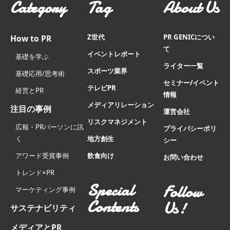
Category
Tag
About Us
Z世代
PR GENICについ
How to PR
て
イベントレポート
基礎を学ぶ
ライター一覧
スポーツ業界
基礎応用/思考術
セミナー/イベント
テレビPR
経営とPR
情報
メディアリレーション
注目の事例
運営会社
リスクマネジメント
広報・PRパーソンに訊
プライバシーポリ
く
地方創生
シー
アワード受賞事例
飲食向け
お問い合わせ
トレンド×PR
Special
Follow
マーケティング事例
Contents
Us!
サステナビリティ
メディアとPR