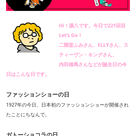
Hi！源八です。今日で221回目
Let’s Go！
二階堂ふみさん、
ELLY
さん、ス
ティーヴン・キングさん、
内田雄馬さん
などが誕生日の今
日はこんな日です。
ファッションショーの
日
1927年の今日、日本初のファッションショーが開催され
たことにちなんで。
ガトーショコラの日