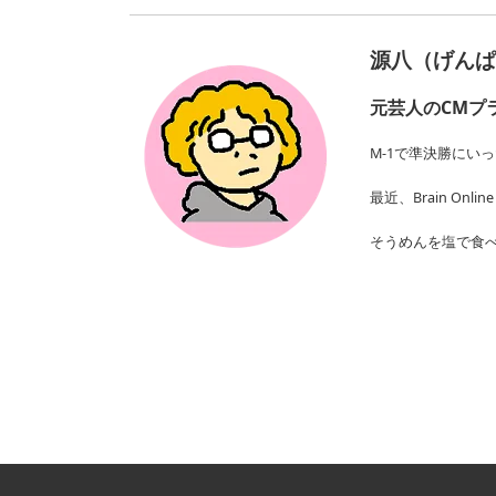
源八（げんぱ
元芸人のCMプ
M-1で準決勝にい
最近、
Brain Onli
そうめんを塩で食