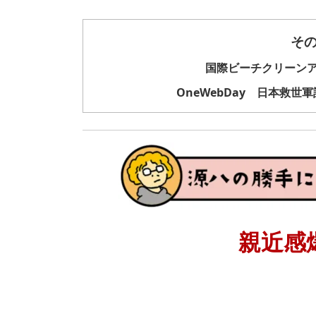
そ
国際ビーチクリーン
OneWebDay 日本救
親近感