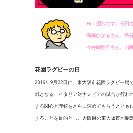
Hi！源八です。今日で22
高橋ひかるさん、渋谷
今井絵理子さん、山
花園ラグビーの
日
2019年9月22日に、東大阪市花園ラグビー場
戦となる、イタリア対ナミビアの試合が行わ
する関心と理解をさらに深めてもらうととも
することを目的とし、大阪府の東大阪市が制