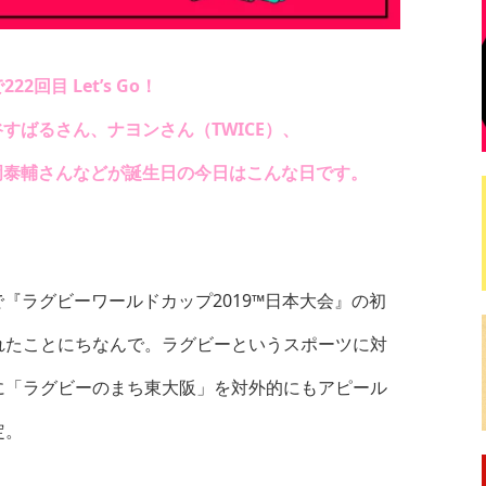
2回目 Let’s Go！
すばるさん、ナヨンさん（TWICE）、
岡泰輔さん
などが誕生日の今日はこんな日です。
で『ラグビーワールドカップ2019™日本大会』の初
れたことにちなんで。ラグビーというスポーツに対
に「ラグビーのまち東大阪」を対外的にもアピール
定。