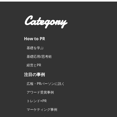
Category
How to PR
基礎を学ぶ
基礎応用/思考術
経営とPR
注目の事例
広報・PRパーソンに訊く
アワード受賞事例
トレンド×PR
マーケティング事例