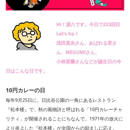
Hi！源八です。今日で223回目
Let’s Go！
浅田真央さん、あばれる君さ
ん、
MEGUMI
さん、
小林星蘭さん
などが誕生日の今
日はこんな日です。
10円カレーの
日
毎年9月25日に、日比谷公園の一角にあるレストラン
『松本楼』で、秋の風物詩と呼ばれる「10円カレーチャ
リティ」が開催されることにちなんで。1971年の放火に
より炎上した『松本楼』が全国からの励ましに応え、