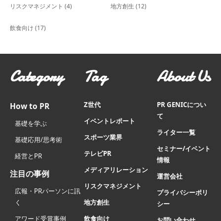
リスクマネジメント
(4)
地方創生
(12)
飲食向け
(17)
Category
Tag
About Us
Z世代
PR GENICについ
How to PR
て
イベントレポート
基礎を学ぶ
ライター一覧
スポーツ業界
基礎応用/思考術
セミナー/イベント
テレビPR
経営とPR
情報
メディアリレーション
注目の事例
運営会社
リスクマネジメント
広報・PRパーソンに訊
プライバシーポリ
く
地方創生
シー
アワード受賞事例
飲食向け
お問い合わせ