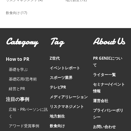
飲食向け
(17)
Category
Tag
About Us
Z世代
PR GENICについ
How to PR
て
イベントレポート
基礎を学ぶ
ライター一覧
スポーツ業界
基礎応用/思考術
セミナー/イベント
テレビPR
経営とPR
情報
メディアリレーション
注目の事例
運営会社
リスクマネジメント
広報・PRパーソンに訊
プライバシーポリ
く
地方創生
シー
アワード受賞事例
飲食向け
お問い合わせ