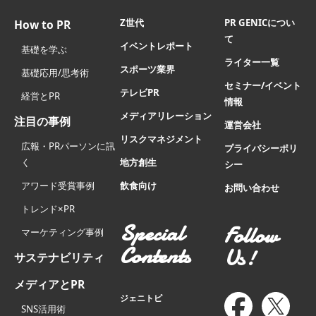
Z世代
PR GENICについ
How to PR
て
イベントレポート
基礎を学ぶ
ライター一覧
スポーツ業界
基礎応用/思考術
セミナー/イベント
テレビPR
経営とPR
情報
メディアリレーション
注目の事例
運営会社
リスクマネジメント
広報・PRパーソンに訊
プライバシーポリ
く
地方創生
シー
アワード受賞事例
飲食向け
お問い合わせ
トレンド×PR
Special
Follow
マーケティング事例
Contents
Us!
サステナビリティ
メディアとPR
ジェニトピ
SNS活用術