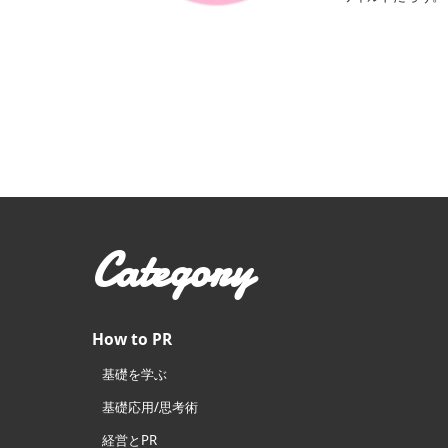
Category
How to PR
基礎を学ぶ
基礎応用/思考術
経営とPR