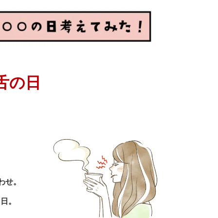
舌
の日
わせ。
る日。