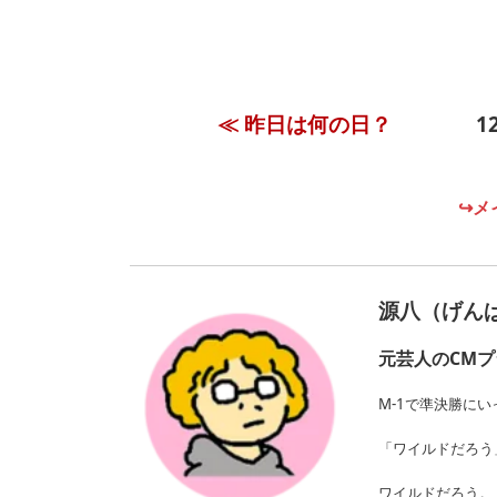
≪ 昨日は何の日？
↪メ
源八（げんぱ
元芸人のCM
M-1で準決勝に
「ワイルドだろう
ワイルドだろう。