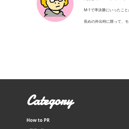
M-1で準決勝にいったこ
長めの外出時に限って、モ
Category
How to PR