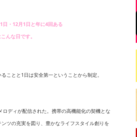
月1日・12月1日と年に4回ある
はこんな日です。
rに似ていることと1日は安全第一ということから制定。
信メロディが配信された。携帯の高機能化の契機とな
テンツの充実を図り、豊かなライフスタイル創りを