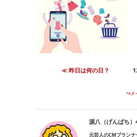
≪ 昨日は何の日？
↪メ
源八（げんぱち）4
元芸人のCMプランナ