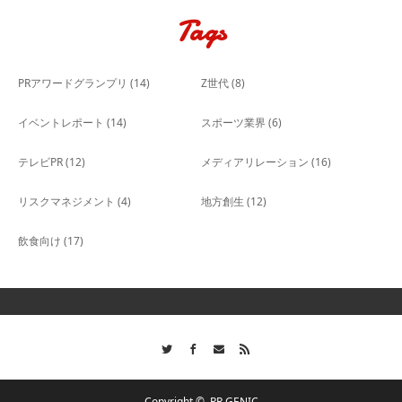
Tags
PRアワードグランプリ
(14)
Z世代
(8)
イベントレポート
(14)
スポーツ業界
(6)
テレビPR
(12)
メディアリレーション
(16)
リスクマネジメント
(4)
地方創生
(12)
飲食向け
(17)
Twitter
Facebook
Contact
RSS
Copyright ©
PR GENIC