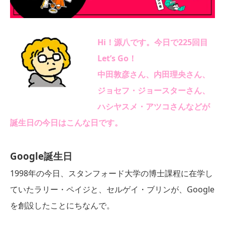
Hi！源八です。今日で225回目
Let’s Go！
中田敦彦さん、内田理央
さ
ん、
ジョセフ・ジョースターさん、
ハシヤスメ・アツコさん
などが
誕生日の今日はこんな日です。
Google誕生
日
1998年の今日、スタンフォード大学の博士課程に在学し
ていたラリー・ペイジと、セルゲイ・ブリンが、Google
を創設したことにちなんで。