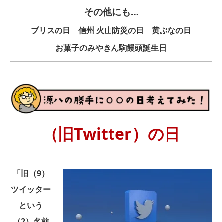
その他にも…
ブリスの日 信州 火山防災の日 黄ぶなの日
お菓子のみやきん駒饅頭誕生日
（旧Twitter）の日
「旧（9）
ツイッター
という
（2）名前