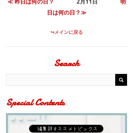
≪ 昨日は何の日？
2月11日
明
日は何の日？≫
↪メインに戻る
Search
Special Contents