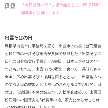
「今日は何の日？」番外編として、PR GENIC
編集部がお届けします。
出雲そばの日
島根県出雲市に事務局を置く、出雲市の出雲そば商組合
と松江市の松江そば組合が共同で結成した「出雲そばの
日記念日登録実行委員会」が制定。日本三大そばのひと
つともいわれる、出雲そばの歴史・食べ方・美味しさを
全国に広め出雲そばの振興を図るとともに、出雲地方へ
の交流人口の増加と各店舗へのさらなる集客が目的。日
付は、信濃国松本藩の城主だった松平直政公が、出雲国
松江藩への国替えを3代将軍の徳川家光公から命じられ
た1638年2月11日にちなんで。