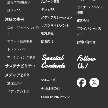
スポーツ業界
基礎応用/思考術
セミナー/イベント
テレビPR
経営とPR
情報
メディアリレーション
注目の事例
運営会社
リスクマネジメント
広報・PRパーソンに訊
プライバシーポリ
く
地方創生
シー
アワード受賞事例
飲食向け
お問い合わせ
トレンド×PR
Special
Follow
マーケティング事例
Contents
Us!
サステナビリティ
メディアとPR
ジェニトピ
SNS活用術
今日は何の日
メディアの本音
Focus on PRパーソン