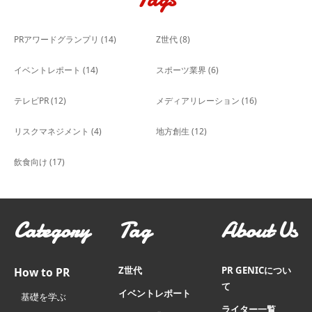
PRアワードグランプリ
(14)
Z世代
(8)
イベントレポート
(14)
スポーツ業界
(6)
テレビPR
(12)
メディアリレーション
(16)
リスクマネジメント
(4)
地方創生
(12)
飲食向け
(17)
Category
Tag
About Us
Z世代
PR GENICについ
How to PR
て
イベントレポート
基礎を学ぶ
ライター一覧