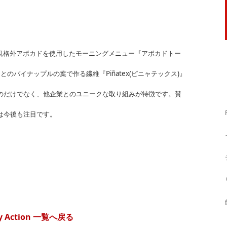
』との規格外アボカドを使用したモーニングメニュー『アボカドトー
とのパイナップルの葉で作る繊維『Piñatex(ピニャテックス)』
のだけでなく、他企業とのユニークな取り組みが特徴です。賛
は今後も注目です。
ity Action 一覧へ戻る