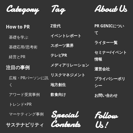
Category
Tag
About Us
Z世代
PR GENICについ
How to PR
て
イベントレポート
基礎を学ぶ
ライター一覧
スポーツ業界
基礎応用/思考術
セミナー/イベント
テレビPR
経営とPR
情報
メディアリレーション
注目の事例
運営会社
リスクマネジメント
広報・PRパーソンに訊
プライバシーポリ
く
地方創生
シー
アワード受賞事例
飲食向け
お問い合わせ
トレンド×PR
Special
Follow
マーケティング事例
Contents
Us!
サステナビリティ