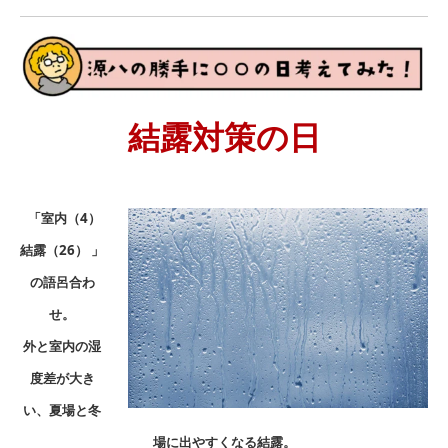
結露対策の日
「室内（4）
結露（26） 」
の語呂合わ
せ。
外と室内の湿
度差が大き
い、夏場と冬
場に出やすくなる結露。