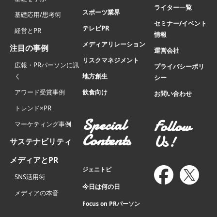
ライター一覧
スポーツ業界
基礎応用/思考術
セミナー/イベント
テレビPR
経営とPR
情報
メディアリレーション
注目の事例
運営会社
リスクマネジメント
広報・PRパーソンに訊
プライバシーポリ
く
地方創生
シー
アワード受賞事例
飲食向け
お問い合わせ
トレンド×PR
Special
Follow
マーケティング事例
Contents
Us!
サステナビリティ
メディアとPR
ジェニトピ
SNS活用術
今日は何の日
メディアの本音
Focus on PRパーソン