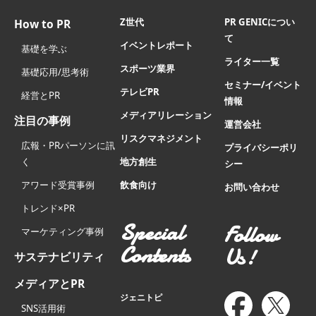
Z世代
PR GENICについ
How to PR
て
イベントレポート
基礎を学ぶ
ライター一覧
スポーツ業界
基礎応用/思考術
セミナー/イベント
テレビPR
経営とPR
情報
メディアリレーション
注目の事例
運営会社
リスクマネジメント
広報・PRパーソンに訊
プライバシーポリ
く
地方創生
シー
アワード受賞事例
飲食向け
お問い合わせ
トレンド×PR
Special
Follow
マーケティング事例
Contents
Us!
サステナビリティ
メディアとPR
ジェニトピ
SNS活用術