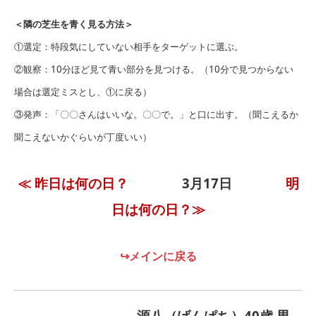
＜隣の芝生を青く見る方法＞
①選定：特段気にしていない相手をターゲットに選ぶ。
②観察：10分ほど見て青い部分を見つける。（10分で見つからない
場合は選定ミスとし、①に戻る）
③発声：「〇〇さんはいいな。〇〇で。」と口に出す。（聞こえるか
聞こえないかぐらいが丁度いい）
≪ 昨日は何の日？
3月17日
明
日は何の日？≫
↪メインに戻る
源八（げんぱち）40歳 男