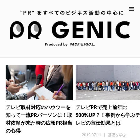
ホーム
2019年 7月
2019年 7月
テレビ取材対応のハウツーを
テレビPRで売上前年比
知って一流PRパーソンに！取
500%UP？！事例から学ぶ
材依頼が来た時の広報PR担当
レビの宣伝効果とは
の心得
2019.07.11
基礎を学ぶ